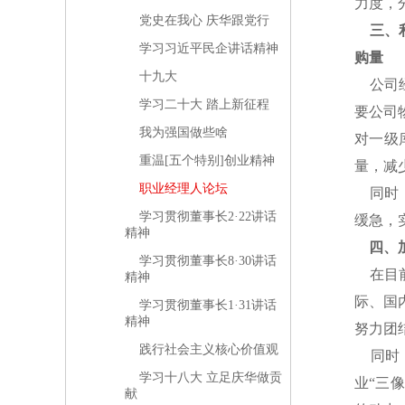
力度，
党史在我心 庆华跟党行
三、
学习习近平民企讲话精神
购量
十九大
公司经
学习二十大 踏上新征程
要公司
我为强国做些啥
对一级
重温[五个特别]创业精神
量，减
职业经理人论坛
同时，
学习贯彻董事长2·22讲话
缓急，
精神
四、
学习贯彻董事长8·30讲话
在目前
精神
际、国
学习贯彻董事长1·31讲话
精神
努力团
践行社会主义核心价值观
同时，
学习十八大 立足庆华做贡
业“三
献