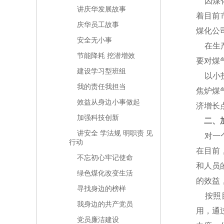
因煤化
讲庆华发展故事
着目前
庆华员工故事
煤化公
安全无小事
在生产
节能降耗 挖潜增效
要对煤
建设学习型班组
以小投
我的责任我担当
焦炉煤
效益从身边小事做起
济增长
加强科技创新
二、
讲安全 学法规 明职责 见
对一个
行动
在目前
不忘初心牢记使命
和人员
绿色煤化改变生活
的效益
寻找身边的榜样
按照目
我身边的共产党员
用，通
党员廉洁建设