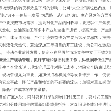
公司自2006年建设以来，经过飞速发展，各项管理制度已建
市场形势的转变和效益下滑的影响，公司“大企业”病也已凸显
司以“改革—创新—发展”为思路，从行政职能、生产经营等方面
中要按照市场需求，提高对化产品的回收率，要把以生产焦炭
气发电、焦油深加工等多中产业加速生产进程，提高产量，产生
产、建设周期短、产生经济效益快为主要后续发展思路，按照
气制液化天然气、蒽油深加工等项目的开工建设，为公司在激励
点，带动企业后续发展，使企业在严厉的市场竞争中立于不败之
加强生产现场管理，抓好节能和修旧利废工作，从根源降低生产
生产企业来说，现场管理工作对降低成本，消除安全隐患以及
，现场管理尤为重要。如加强点检和润滑等设备维护工作，使设
的安全事故，降低产品和物资的不必要的流失；加强对重点岗位
，降低生产成本的主要举措。
前厂区来说，同时要抓好节能和修旧利废工作，要对员工灌输
过对部分能用部件的重新组装或是拆换，对废旧设备或部件进行