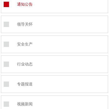
通知公告
领导关怀
安全生产
行业动态
专题报道
视频新闻