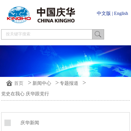
中文版
|
English
>
>
>
首页
新闻中心
专题报道
党史在我心 庆华跟党行
庆华新闻